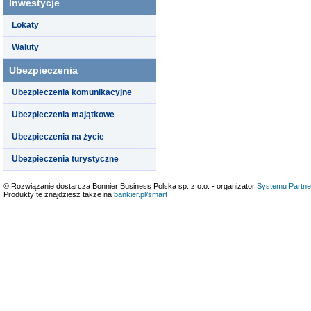
Inwestycje
Lokaty
Waluty
Ubezpieczenia
Ubezpieczenia komunikacyjne
Ubezpieczenia majątkowe
Ubezpieczenia na życie
Ubezpieczenia turystyczne
© Rozwiązanie dostarcza Bonnier Business Polska sp. z o.o. - organizator
Systemu Partne
Produkty te znajdziesz także na
bankier.pl/smart