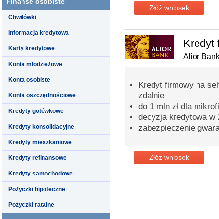
Finanse osobiste
Złóż wniosek
Chwilówki
Informacja kredytowa
Kredyt 
Karty kredytowe
Alior Ban
Konta młodzieżowe
Konta osobiste
Kredyt firmowy na sel
zdalnie
Konta oszczędnościowe
do 1 mln zł dla mikrof
Kredyty gotówkowe
decyzja kredytowa w 
Kredyty konsolidacyjne
zabezpieczenie gwar
Kredyty mieszkaniowe
Złóż wniosek
Kredyty refinansowe
Kredyty samochodowe
Pożyczki hipoteczne
Pożyczki ratalne