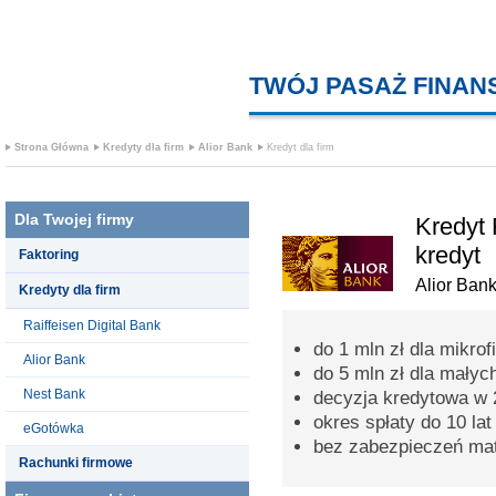
TWÓJ PASAŻ FINA
Strona Główna
Kredyty dla firm
Alior Bank
Kredyt dla firm
Dla Twojej firmy
Kredyt 
kredyt
Faktoring
Alior Ban
Kredyty dla firm
Raiffeisen Digital Bank
do 1 mln zł dla mikrof
Alior Bank
do 5 mln zł dla małych
Nest Bank
decyzja kredytowa w 
okres spłaty do 10 lat
eGotówka
bez zabezpieczeń mat
Rachunki firmowe